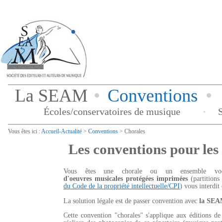
La SEAM
Conventions
Écoles/conservatoires de musique
Vous êtes ici :
Accueil-Actualité
>
Conventions
> Chorales
Les conventions pour les
Vous êtes une chorale ou un ensemble v
d'oeuvres musicales protégées imprimées
(partitions
du Code de la propriété intellectuelle/CPI
) vous interdit 
La solution légale est de passer convention avec
la SE
Cette convention "chorales" s'applique aux éditions de